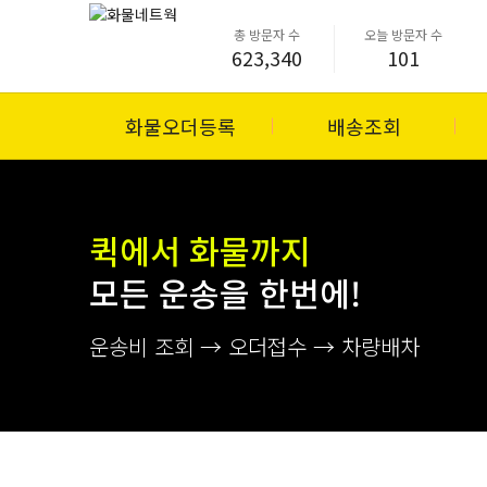
총 방문자 수
오늘 방문자 수
623,340
101
화물오더등록
배송조회
퀵에서 화물까지
모든 운송을 한번에!
운송비 조회 → 오더접수 → 차량배차