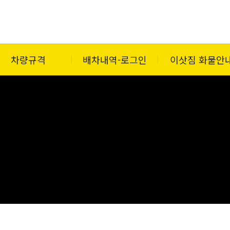
차량규격
배차내역-로그인
이삿짐 화물안