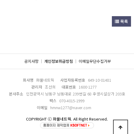
목록
공지사항
개인정보취급방침
이메일무단수집거부
회사명
화물네트웍
사업자등록번호
649-10-01481
관리자
조선희
대표번호
1600-1277
본사주소
인천광역시 남동구 남동대로 239번길 68 후생시설상가 203호
팩스
070-4015-1999
이메일
hmnw1277@naver.com
COPYRIGHT ⓒ 화물네트웍. All Right Reserved.