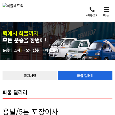
전화걸기
메뉴
퀵에서 화물까지
모든 운송을 한번에!
운송비 조회 → 오더접수 → 차량배차
공지사항
화물 갤러리
화물 갤러리
용달/5톤 포장이사