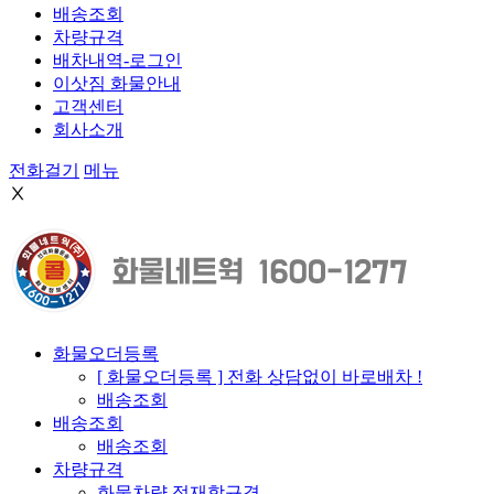
배송조회
차량규격
배차내역-로그인
이삿짐 화물안내
고객센터
회사소개
전화걸기
메뉴
Ⅹ
화물오더등록
[ 화물오더등록 ] 전화 상담없이 바로배차 !
배송조회
배송조회
배송조회
차량규격
화물차량 적재함규격